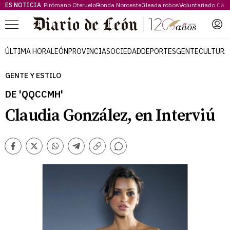
ES NOTICIA
Pirómano Oteruelo
Ronda Noroeste
Oleada robos
Voluntariado Cári
Menú
ÚLTIMA HORA
LEÓN
PROVINCIA
SOCIEDAD
DEPORTES
GENTE
CULTURA
GENTE Y ESTILO
DE 'QQCCMH'
Claudia González, en Interviú
Comentarios
Facebook
Twitter
Whatsapp
Telegram
Copiar
enlace