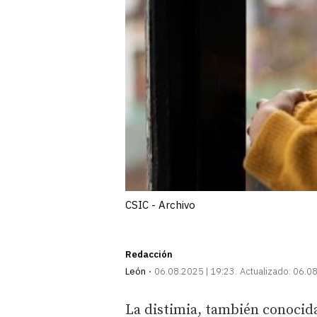
CSIC - Archivo
Redacción
León
06.08.2025 | 19:23
Actualizado:
06.08
La distimia, también conocida