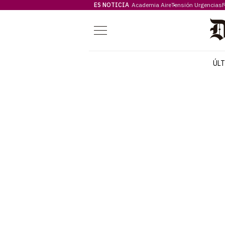
ES NOTICIA
Academia Aire
Tensión Urgencias
F
Menú
ÚL