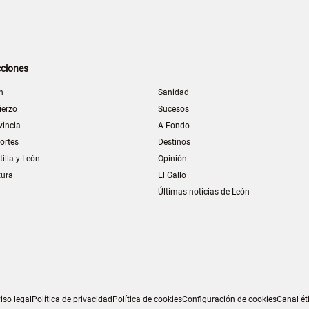
ciones
n
Sanidad
ierzo
Sucesos
vincia
A Fondo
ortes
Destinos
tilla y León
Opinión
tura
El Gallo
Últimas noticias de León
iso legal
Política de privacidad
Política de cookies
Configuración de cookies
Canal ét