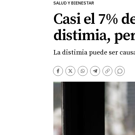
SALUD Y BIENESTAR
Casi el 7% d
distimia, pe
La distimia puede ser caus
Comentarios
Facebook
Twitter
Whatsapp
Telegram
Copiar
enlace