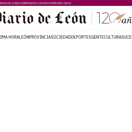
estival eclipse
Adelanto vendimia
Huella lana
TIMA HORA
LEÓN
PROVINCIA
SOCIEDAD
DEPORTES
GENTE
CULTURA
SUCE