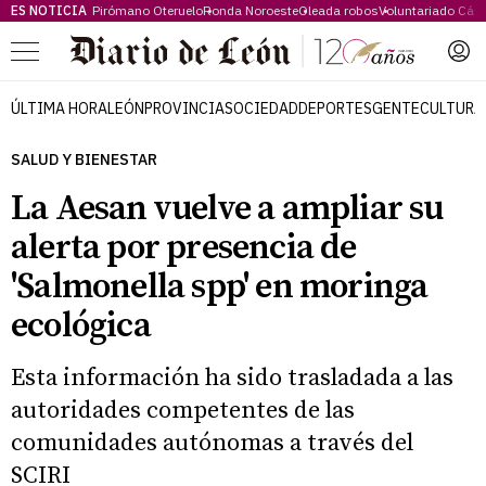
ES NOTICIA
Pirómano Oteruelo
Ronda Noroeste
Oleada robos
Voluntariado Cári
Menú
ÚLTIMA HORA
LEÓN
PROVINCIA
SOCIEDAD
DEPORTES
GENTE
CULTURA
SALUD Y BIENESTAR
La Aesan vuelve a ampliar su
alerta por presencia de
'Salmonella spp' en moringa
ecológica
Esta información ha sido trasladada a las
autoridades competentes de las
comunidades autónomas a través del
SCIRI