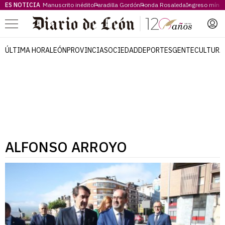
ES NOTICIA
Manuscrito inédito
Paradilla Gordón
Ronda Rosaleda
Ingreso míni
Menú
ÚLTIMA HORA
LEÓN
PROVINCIA
SOCIEDAD
DEPORTES
GENTE
CULTURA
ALFONSO ARROYO