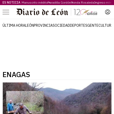
ES NOTICIA
Manuscrito inédito
Paradilla Gordón
Ronda Rosaleda
Ingreso míni
Menú
ÚLTIMA HORA
LEÓN
PROVINCIA
SOCIEDAD
DEPORTES
GENTE
CULTURA
ENAGAS