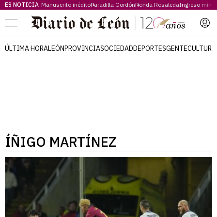
ES NOTICIA
Manuscrito inédito
Paradilla Gordón
Ronda Rosaleda
Ingreso míni
Menú
ÚLTIMA HORA
LEÓN
PROVINCIA
SOCIEDAD
DEPORTES
GENTE
CULTURA
ÍÑIGO MARTÍNEZ