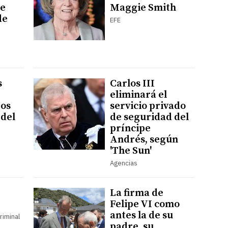
ue
Maggie Smith
de
EFE
s
Carlos III
eliminará el
tos
servicio privado
 del
de seguridad del
príncipe
Andrés, según
'The Sun'
Agencias
La firma de
Felipe VI como
antes la de su
riminal
padre, su