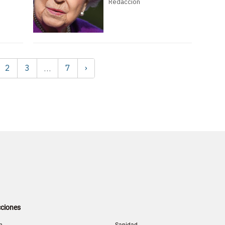
Redacción
2
3
7
›
…
ciones
n
Sanidad