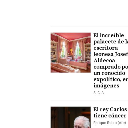
El increíble
palacete de l
escritora
leonesa Jose
Aldecoa
comprado po
un conocido
expolítico, e
imágenes
S. C. A.
El rey Carlos 
tiene cáncer
Enrique Rubio (efe)