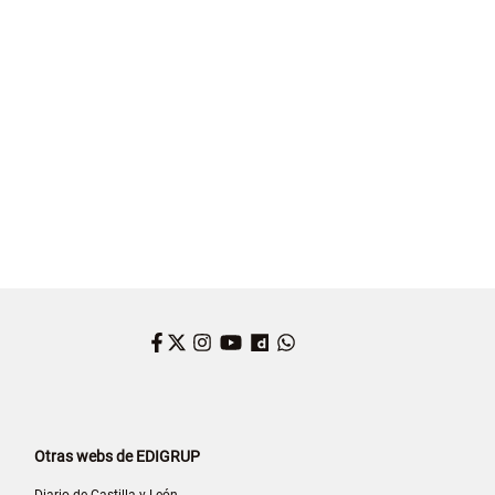
Facebook
Twitter
Instagram
YouTube
Dailymotion
WhatsApp
Otras webs de EDIGRUP
Diario de Castilla y León