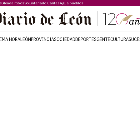
e
Oleada robos
Voluntariado Cáritas
Agua pueblos
TIMA HORA
LEÓN
PROVINCIA
SOCIEDAD
DEPORTES
GENTE
CULTURA
SUCE