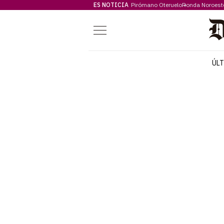
ES NOTICIA
Pirómano Oteruelo
Ronda Noroest
Menú
ÚL