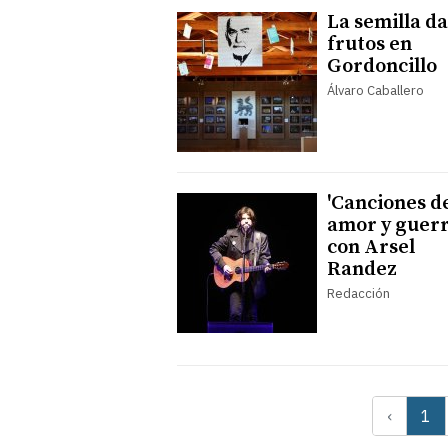
La semilla da
frutos en
Gordoncillo
Álvaro Caballero
'Canciones d
amor y guerr
con Arsel
Randez
Redacción
‹
1