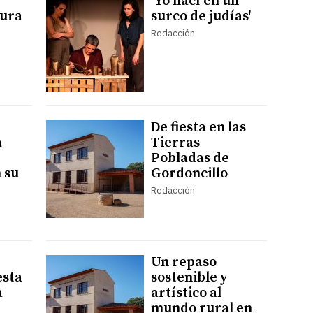
'Yo nací en un
tura
surco de judías'
Redacción
De fiesta en las
a
Tierras
Pobladas de
 su
Gordoncillo
Redacción
Un repaso
esta
sostenible y
a
artístico al
mundo rural en