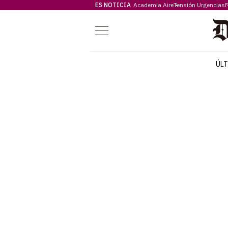
ES NOTICIA
Academia Aire
Tensión Urgencias
F
Menú
ÚL