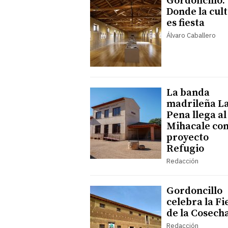
Gordoncillo:
Donde la cul
es fiesta
Álvaro Caballero
La banda
madrileña L
Pena llega al
Mihacale con
proyecto
Refugio
Redacción
Gordoncillo
celebra la Fi
de la Cosech
Redacción