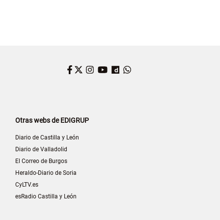
Facebook
Twitter
Instagram
YouTube
Dailymotion
WhatsApp
Otras webs de EDIGRUP
Diario de Castilla y León
Diario de Valladolid
El Correo de Burgos
Heraldo-Diario de Soria
CyLTV.es
esRadio Castilla y León