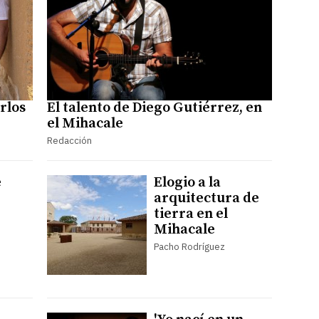
rlos
El talento de Diego Gutiérrez, en
el Mihacale
Redacción
e
Elogio a la
arquitectura de
tierra en el
Mihacale
Pacho Rodríguez