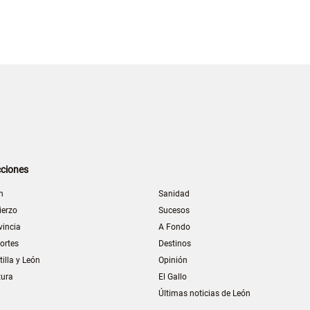
ciones
n
Sanidad
ierzo
Sucesos
vincia
A Fondo
ortes
Destinos
tilla y León
Opinión
tura
El Gallo
Últimas noticias de León