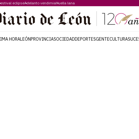
estival eclipse
Adelanto vendimia
Huella lana
TIMA HORA
LEÓN
PROVINCIA
SOCIEDAD
DEPORTES
GENTE
CULTURA
SUCE