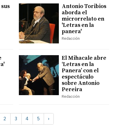
 sus
Antonio Toribios
aborda el
microrrelato en
'Letras en la
panera'
Redacción
e
El Mihacale abre
a'
‘Letras en la
Panera’ con el
espectáculo
sobre Antonio
Pereira
Redacción
2
3
4
5
›