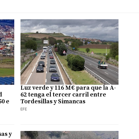
Luz verde y 116 M€ para que la A-
d
62 tenga el tercer carril entre
50 e
Tordesillas y Simancas
EFE
as y