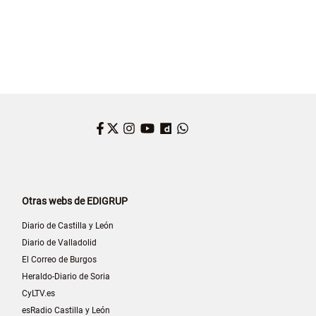
Facebook
Twitter
Instagram
YouTube
Dailymotion
WhatsApp
Otras webs de EDIGRUP
Diario de Castilla y León
Diario de Valladolid
El Correo de Burgos
Heraldo-Diario de Soria
CyLTV.es
esRadio Castilla y León