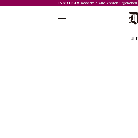
ES NOTICIA
Academia Aire
Tensión Urgencias
F
Menú
ÚL