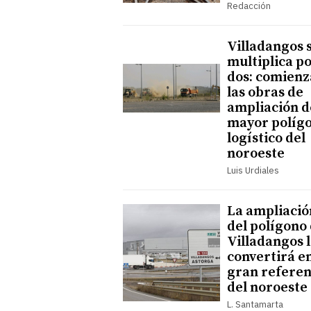
Redacción
Villadangos 
multiplica p
dos: comien
las obras de
ampliación d
mayor políg
logístico del
noroeste
Luis Urdiales
La ampliació
del polígono
Villadangos 
convertirá en
gran referen
del noroeste
L. Santamarta