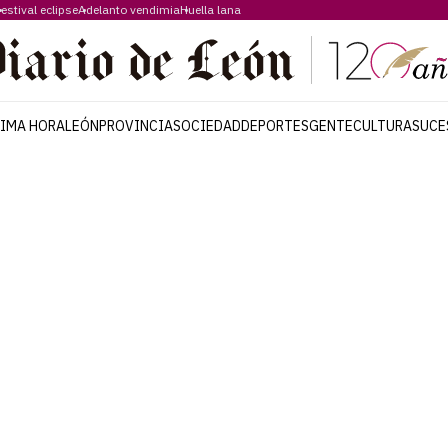
estival eclipse
Adelanto vendimia
Huella lana
TIMA HORA
LEÓN
PROVINCIA
SOCIEDAD
DEPORTES
GENTE
CULTURA
SUCE