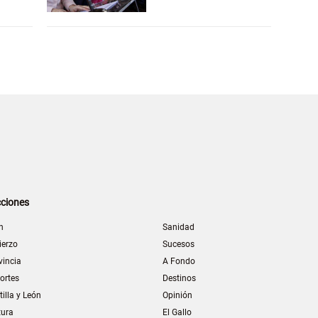
ciones
n
Sanidad
ierzo
Sucesos
vincia
A Fondo
ortes
Destinos
tilla y León
Opinión
tura
El Gallo