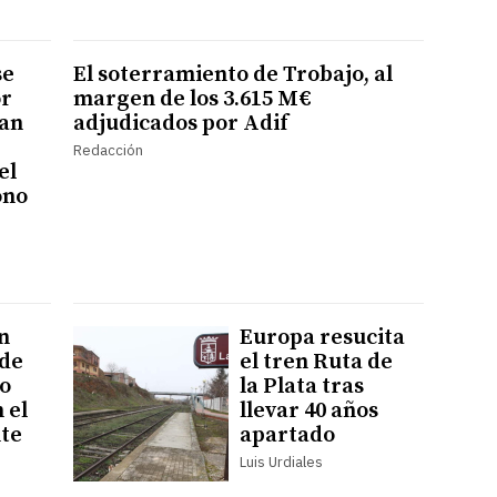
se
El soterramiento de Trobajo, al
or
margen de los 3.615 M€
zan
adjudicados por Adif
Redacción
el
ono
n
Europa resucita
 de
el tren Ruta de
lo
la Plata tras
 el
llevar 40 años
te
apartado
Luis Urdiales