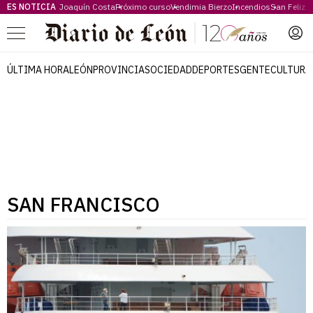
ES NOTICIA
Joaquín Costa
Próximo curso
Vendimia Bierzo
Incendios
San Feliz
Menú
ÚLTIMA HORA
LEÓN
PROVINCIA
SOCIEDAD
DEPORTES
GENTE
CULTURA
SAN FRANCISCO