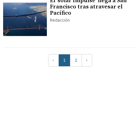
El ‘solar Impulse’ llega a San
Francisco tras atravesar el
Pacífico
Redacción
‹
1
2
›