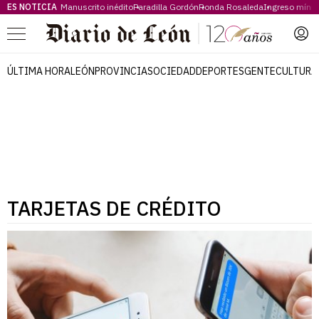
ES NOTICIA
Manuscrito inédito
Paradilla Gordón
Ronda Rosaleda
Ingreso míni
Menú
ÚLTIMA HORA
LEÓN
PROVINCIA
SOCIEDAD
DEPORTES
GENTE
CULTURA
TARJETAS DE CRÉDITO