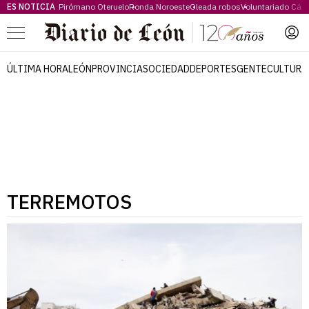
ES NOTICIA
Pirómano Oteruelo
Ronda Noroeste
Oleada robos
Voluntariado Cári
Menú
ÚLTIMA HORA
LEÓN
PROVINCIA
SOCIEDAD
DEPORTES
GENTE
CULTURA
TERREMOTOS