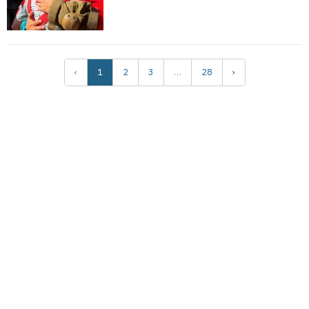
‹
1
2
3
…
28
›