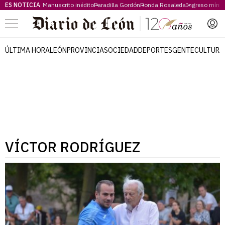
ES NOTICIA
Manuscrito inédito
Paradilla Gordón
Ronda Rosaleda
Ingreso míni
Menú
ÚLTIMA HORA
LEÓN
PROVINCIA
SOCIEDAD
DEPORTES
GENTE
CULTURA
VÍCTOR RODRÍGUEZ