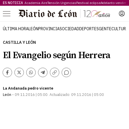
ES NOTICIA
Academia Aire
Tensión Urgencias
Festival eclipse
Adelanto vendimi
Menú
ÚLTIMA HORA
LEÓN
PROVINCIA
SOCIEDAD
DEPORTES
GENTE
CULTURA
CASTILLA Y LEÓN
El Evangelio según Herrera
Comentarios
Facebook
Twitter
Whatsapp
Telegram
Copiar
enlace
La Andanada pedro vicente
León
09.11.2016 | 05:00
Actualizado:
09.11.2016 | 05:00