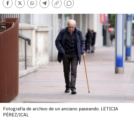
Comentarios
Facebook
Twitter
Whatsapp
Telegram
Copiar
enlace
Fotografía de archivo de un anciano paseando. LETICIA
PÉREZ/ICAL