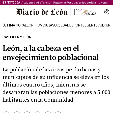
ES NOTICIA
Academia Aire
Tensión Urgencias
Festival eclipse
Adelanto vendimi
Menú
ÚLTIMA HORA
LEÓN
PROVINCIA
SOCIEDAD
DEPORTES
GENTE
CULTURA
CASTILLA Y LEÓN
León, a la cabeza en el
envejecimiento poblacional
La población de las áreas periurbanas y
municipios de su influencia se eleva en los
últimos cuatro años, mientras se
desangran las poblaciones menores a 5.000
habitantes en la Comunidad