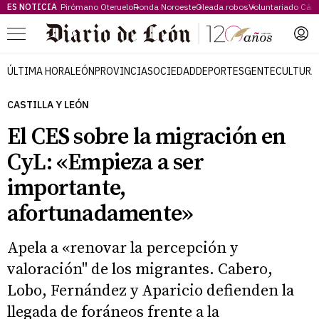
ES NOTICIA
Pirómano Oteruelo
Ronda Noroeste
Oleada robos
Voluntariado Cári
Menú
ÚLTIMA HORA
LEÓN
PROVINCIA
SOCIEDAD
DEPORTES
GENTE
CULTURA
CASTILLA Y LEÓN
El CES sobre la migración en
CyL: «Empieza a ser
importante,
afortunadamente»
Apela a «renovar la percepción y
valoración" de los migrantes. Cabero,
Lobo, Fernández y Aparicio defienden la
llegada de foráneos frente a la