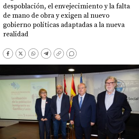
despoblación, el envejecimiento y la falta
de mano de obra y exigen al nuevo
gobierno políticas adaptadas a la nueva
realidad
Comentarios
Facebook
Twitter
Whatsapp
Telegram
Copiar
enlace