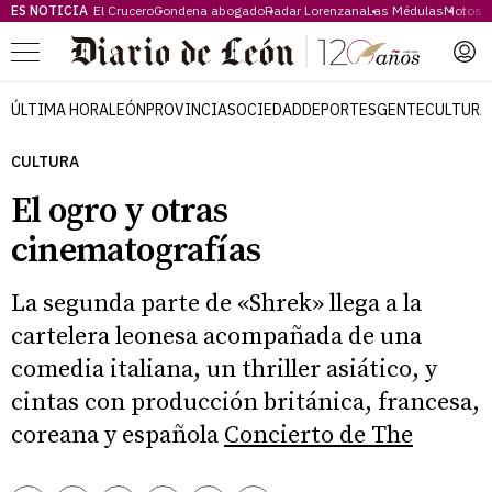
ES NOTICIA
El Crucero
Condena abogado
Radar Lorenzana
Las Médulas
Motos 
Menú
ÚLTIMA HORA
LEÓN
PROVINCIA
SOCIEDAD
DEPORTES
GENTE
CULTURA
CULTURA
El ogro y otras
cinematografías
La segunda parte de «Shrek» llega a la
cartelera leonesa acompañada de una
comedia italiana, un thriller asiático, y
cintas con producción británica, francesa,
coreana y española
Concierto de The