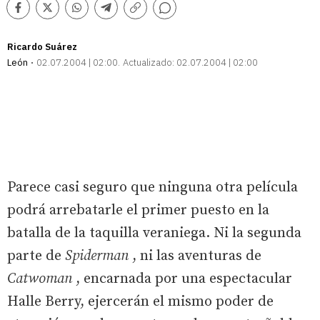
Comentarios
Facebook
Twitter
Whatsapp
Telegram
Copiar
enlace
Ricardo Suárez
León
02.07.2004 | 02:00
Actualizado:
02.07.2004 | 02:00
Parece casi seguro que ninguna otra película
podrá arrebatarle el primer puesto en la
batalla de la taquilla veraniega. Ni la segunda
parte de
Spiderman
, ni las aventuras de
Catwoman
, encarnada por una espectacular
Halle Berry, ejercerán el mismo poder de