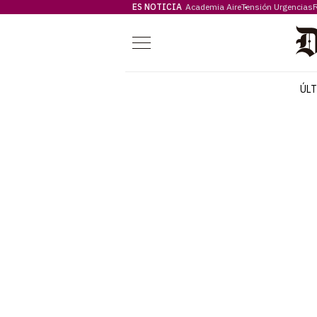
ES NOTICIA
Academia Aire
Tensión Urgencias
F
Menú
ÚL