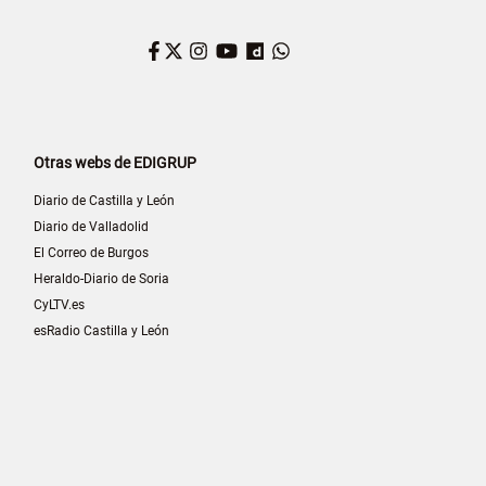
Facebook
Twitter
Instagram
YouTube
Dailymotion
WhatsApp
Otras webs de EDIGRUP
Diario de Castilla y León
Diario de Valladolid
El Correo de Burgos
Heraldo-Diario de Soria
CyLTV.es
esRadio Castilla y León