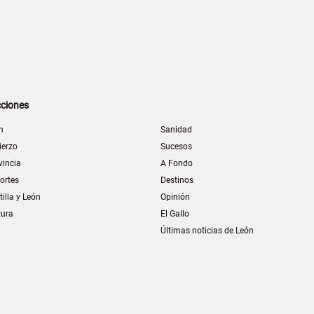
ciones
n
Sanidad
ierzo
Sucesos
vincia
A Fondo
ortes
Destinos
tilla y León
Opinión
tura
El Gallo
Últimas noticias de León