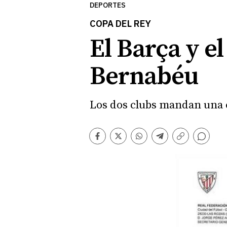
DEPORTES
COPA DEL REY
El Barça y el
Bernabéu
Los dos clubs mandan una c
Comentarios
Facebook
Twitter
Whatsapp
Telegram
Copiar
enlace