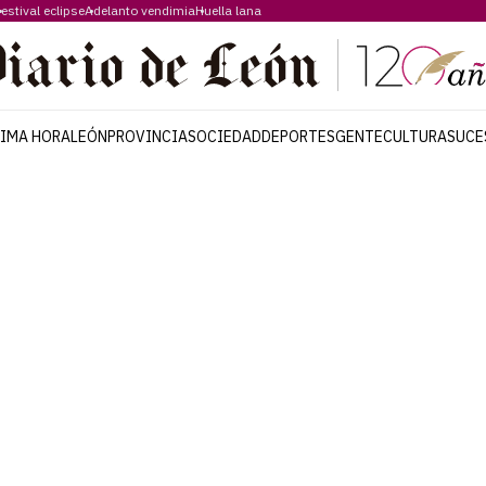
estival eclipse
Adelanto vendimia
Huella lana
TIMA HORA
LEÓN
PROVINCIA
SOCIEDAD
DEPORTES
GENTE
CULTURA
SUCE