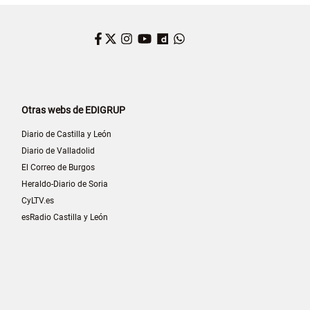
Facebook
Twitter
Instagram
YouTube
Dailymotion
WhatsApp
Otras webs de EDIGRUP
Diario de Castilla y León
Diario de Valladolid
El Correo de Burgos
Heraldo-Diario de Soria
CyLTV.es
esRadio Castilla y León