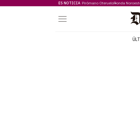
ES NOTICIA
Pirómano Oteruelo
Ronda Noroest
Menú
ÚL