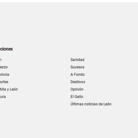
ciones
n
Sanidad
ierzo
Sucesos
vincia
A Fondo
ortes
Destinos
tilla y León
Opinión
tura
El Gallo
Últimas noticias de León