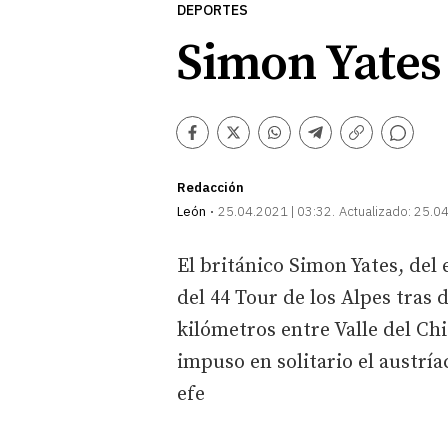
DEPORTES
Simon Yates 
Comentarios
Facebook
Twitter
Whatsapp
Telegram
Copiar
enlace
Redacción
León
25.04.2021 | 03:32
Actualizado:
25.04
El británico Simon Yates, de
del 44 Tour de los Alpes tras 
kilómetros entre Valle del Chi
impuso en solitario el austrí
efe