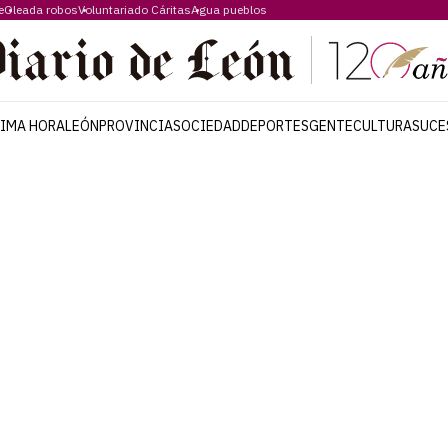
e
Oleada robos
Voluntariado Cáritas
Agua pueblos
TIMA HORA
LEÓN
PROVINCIA
SOCIEDAD
DEPORTES
GENTE
CULTURA
SUCE