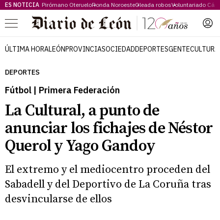
ES NOTICIA
Pirómano Oteruelo
Ronda Noroeste
Oleada robos
Voluntariado Cári
Menú
ÚLTIMA HORA
LEÓN
PROVINCIA
SOCIEDAD
DEPORTES
GENTE
CULTURA
DEPORTES
Fútbol | Primera Federación
La Cultural, a punto de
anunciar los fichajes de Néstor
Querol y Yago Gandoy
El extremo y el mediocentro proceden del
Sabadell y del Deportivo de La Coruña tras
desvincularse de ellos