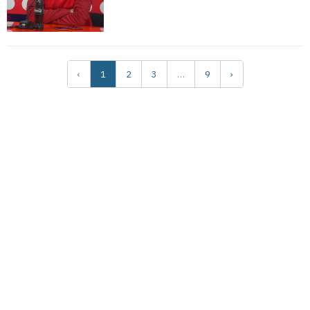
‹
1
2
3
…
9
›