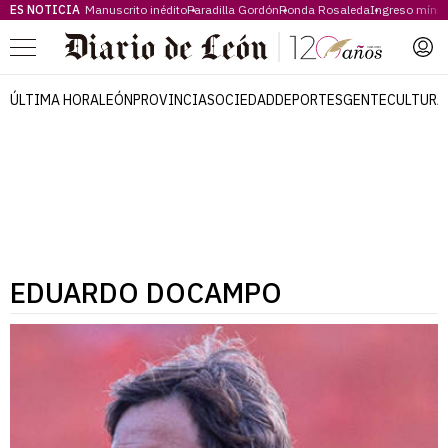
ES NOTICIA
Manuscrito inédito
Paradilla Gordón
Ronda Rosaleda
Ingreso míni
Menú
ÚLTIMA HORA
LEÓN
PROVINCIA
SOCIEDAD
DEPORTES
GENTE
CULTURA
EDUARDO DOCAMPO