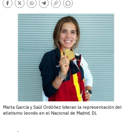
Comentarios
Facebook
Twitter
Whatsapp
Telegram
Copiar
enlace
Marta García y Saúl Ordóñez lideran la representación del
atletismo leonés en el Nacional de Madrid. DL