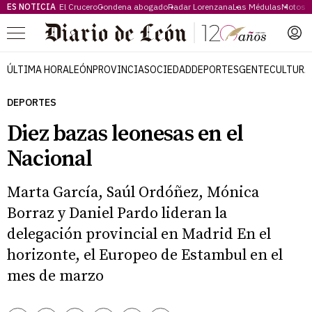
ES NOTICIA
El Crucero
Condena abogado
Radar Lorenzana
Las Médulas
Motos 
Menú
ÚLTIMA HORA
LEÓN
PROVINCIA
SOCIEDAD
DEPORTES
GENTE
CULTURA
DEPORTES
Diez bazas leonesas en el
Nacional
Marta García, Saúl Ordóñez, Mónica
Borraz y Daniel Pardo lideran la
delegación provincial en Madrid En el
horizonte, el Europeo de Estambul en el
mes de marzo