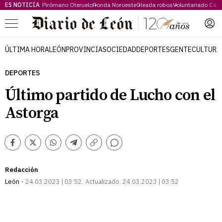
ES NOTICIA
Pirómano Oteruelo
Ronda Noroeste
Oleada robos
Voluntariado Cári
Menú
ÚLTIMA HORA
LEÓN
PROVINCIA
SOCIEDAD
DEPORTES
GENTE
CULTURA
DEPORTES
Último partido de Lucho con el
Astorga
Comentarios
Facebook
Twitter
Whatsapp
Telegram
Copiar
enlace
Redacción
León
24.03.2023 | 03:52
Actualizado:
24.03.2023 | 03:52