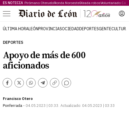
ES NOTICIA
Pirómano Oteruelo
Ronda Noroeste
Oleada robos
Voluntariado Cári
Menú
ÚLTIMA HORA
LEÓN
PROVINCIA
SOCIEDAD
DEPORTES
GENTE
CULTURA
DEPORTES
Apoyo de más de 600
aficionados
Comentarios
Facebook
Twitter
Whatsapp
Telegram
Copiar
enlace
Francisco Otero
Ponferrada
04.05.2023 | 03:33
Actualizado:
04.05.2023 | 03:33