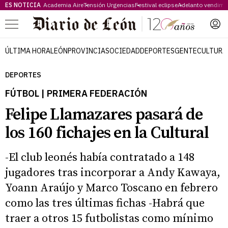
ES NOTICIA
Academia Aire
Tensión Urgencias
Festival eclipse
Adelanto vendimi
Menú
ÚLTIMA HORA
LEÓN
PROVINCIA
SOCIEDAD
DEPORTES
GENTE
CULTURA
DEPORTES
FÚTBOL | PRIMERA FEDERACIÓN
Felipe Llamazares pasará de
los 160 fichajes en la Cultural
-El club leonés había contratado a 148
jugadores tras incorporar a Andy Kawaya,
Yoann Araújo y Marco Toscano en febrero
como las tres últimas fichas -Habrá que
traer a otros 15 futbolistas como mínimo