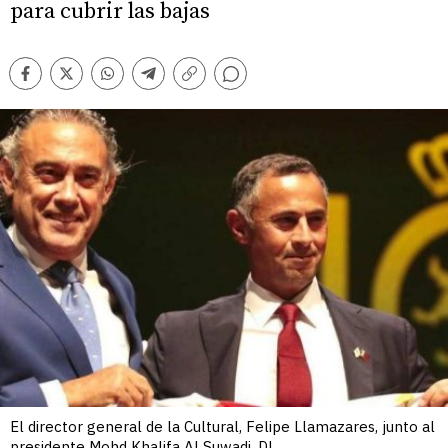
para cubrir las bajas
Comentarios
Facebook
Twitter
Whatsapp
Telegram
Copiar
enlace
El director general de la Cultural, Felipe Llamazares, junto al
presidente Mohd Khalifa Al Suwadi. DL