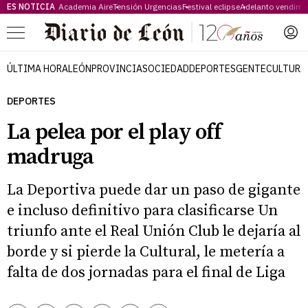
ES NOTICIA
Academia Aire
Tensión Urgencias
Festival eclipse
Adelanto vendimi
Menú
ÚLTIMA HORA
LEÓN
PROVINCIA
SOCIEDAD
DEPORTES
GENTE
CULTURA
DEPORTES
La pelea por el play off
madruga
La Deportiva puede dar un paso de gigante
e incluso definitivo para clasificarse Un
triunfo ante el Real Unión Club le dejaría al
borde y si pierde la Cultural, le metería a
falta de dos jornadas para el final de Liga