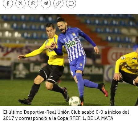
Comentarios
Facebook
Twitter
Whatsapp
Telegram
Copiar
enlace
El último Deportiva-Real Unión Club acabó 0-0 a inicios del
2017 y correspondió a la Copa RFEF. L. DE LA MATA