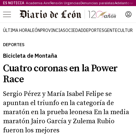
ES NOTICIA
Academia Aire
Tensión Urgencias
Denuncias paralelas
Adelanto ve
Menú
ÚLTIMA HORA
LEÓN
PROVINCIA
SOCIEDAD
DEPORTES
GENTE
CULTURA
DEPORTES
Bicicleta de Montaña
Cuatro coronas en la Power
Race
Sergio Pérez y María Isabel Felipe se
apuntan el triunfo en la categoría de
maratón en la prueba leonesa En la media
maratón Jairo García y Zulema Rubio
fueron los mejores