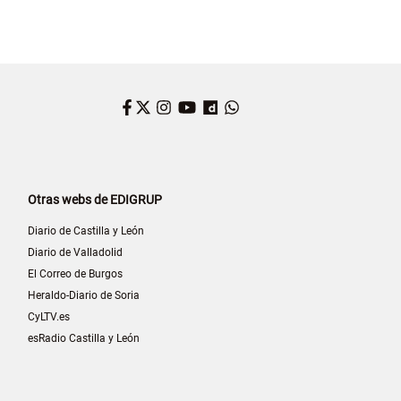
Facebook
Twitter
Instagram
YouTube
Dailymotion
WhatsApp
Otras webs de EDIGRUP
Diario de Castilla y León
Diario de Valladolid
El Correo de Burgos
Heraldo-Diario de Soria
CyLTV.es
esRadio Castilla y León