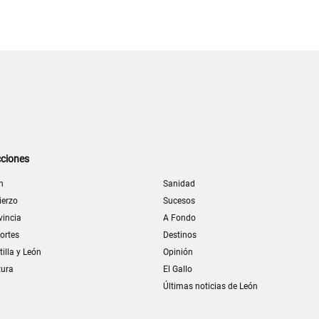
ciones
n
Sanidad
ierzo
Sucesos
vincia
A Fondo
ortes
Destinos
tilla y León
Opinión
tura
El Gallo
Últimas noticias de León