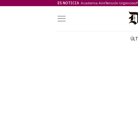
ES NOTICIA
Academia Aire
Tensión Urgencias
F
Menú
ÚL