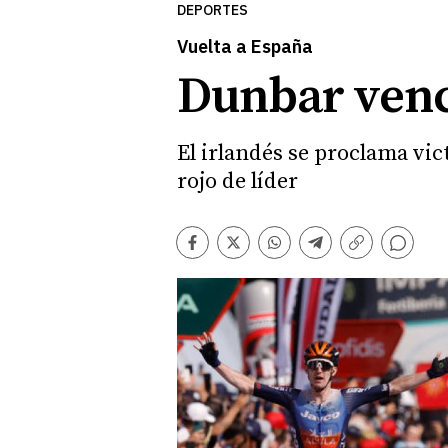
DEPORTES
Vuelta a España
Dunbar venc
El irlandés se proclama vi
rojo de líder
Comentarios
Facebook
Twitter
Whatsapp
Telegram
Copiar
enlace