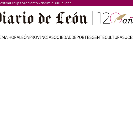
estival eclipse
Adelanto vendimia
Huella lana
TIMA HORA
LEÓN
PROVINCIA
SOCIEDAD
DEPORTES
GENTE
CULTURA
SUCE