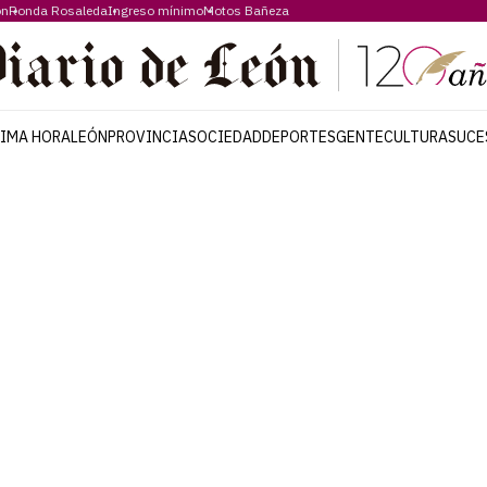
ón
Ronda Rosaleda
Ingreso mínimo
Motos Bañeza
TIMA HORA
LEÓN
PROVINCIA
SOCIEDAD
DEPORTES
GENTE
CULTURA
SUCE