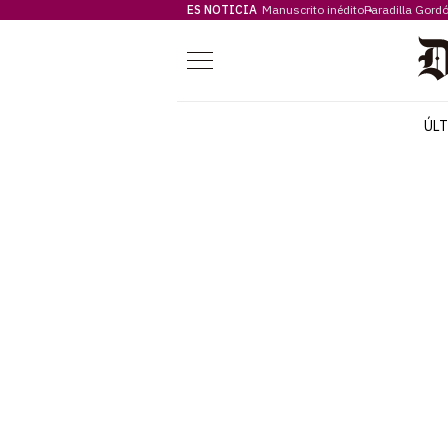
ES NOTICIA
Manuscrito inédito
Paradilla Gord
Menú
ÚL