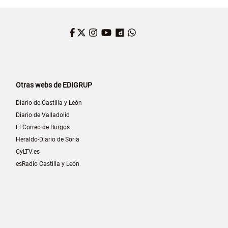
Facebook
Twitter
Instagram
YouTube
Dailymotion
WhatsApp
Otras webs de EDIGRUP
Diario de Castilla y León
Diario de Valladolid
El Correo de Burgos
Heraldo-Diario de Soria
CyLTV.es
esRadio Castilla y León