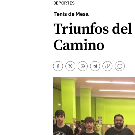
DEPORTES
Tenis de Mesa
Triunfos del
Camino
Comentarios
Facebook
Twitter
Whatsapp
Telegram
Copiar
enlace