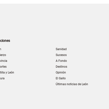
ciones
n
Sanidad
ierzo
Sucesos
vincia
A Fondo
ortes
Destinos
tilla y León
Opinión
tura
El Gallo
Últimas noticias de León