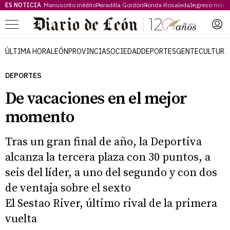
ES NOTICIA
Manuscrito inédito
Paradilla Gordón
Ronda Rosaleda
Ingreso míni
Menú
ÚLTIMA HORA
LEÓN
PROVINCIA
SOCIEDAD
DEPORTES
GENTE
CULTURA
DEPORTES
De vacaciones en el mejor
momento
Tras un gran final de año, la Deportiva
alcanza la tercera plaza con 30 puntos, a
seis del líder, a uno del segundo y con dos
de ventaja sobre el sexto
El Sestao River, último rival de la primera
vuelta