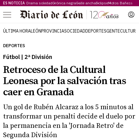
ES NOTICIA
Drama soledad
Crónica negra
Calle ancha
Eclipse
Motos Bañeza
Menú
ÚLTIMA HORA
LEÓN
PROVINCIA
SOCIEDAD
DEPORTES
GENTE
CULTURA
DEPORTES
Fútbol | 2ª División
Retroceso de la Cultural
Leonesa por la salvación tras
caer en Granada
Un gol de Rubén Alcaraz a los 5 minutos al
transformar un penalti decide el duelo por
la permanencia en la 'Jornada Retro' de
Segunda División