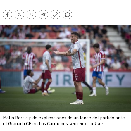
Comentarios
Facebook
Twitter
Whatsapp
Telegram
Copiar
enlace
Matía Barzic pide explicaciones de un lance del partido ante
el Granada CF en Los Cármenes.
ANTONIO L. JUÁREZ