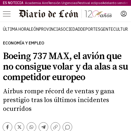
ES NOTICIA
Academia Aire
Tensión Urgencias
Festival eclipse
Adelanto vendimi
Menú
ÚLTIMA HORA
LEÓN
PROVINCIA
SOCIEDAD
DEPORTES
GENTE
CULTURA
ECONOMÍA Y EMPLEO
Boeing 737 MAX, el avión que
no consigue volar y da alas a su
competidor europeo
Airbus rompe récord de ventas y gana
prestigio tras los últimos incidentes
ocurridos
Comentarios
Facebook
Twitter
Whatsapp
Telegram
Copiar