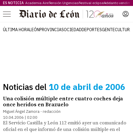
ES NOTICIA
Academia Aire
Tensión Urgencias
Festival eclipse
Adelanto vendimi
Menú
ÚLTIMA HORA
LEÓN
PROVINCIA
SOCIEDAD
DEPORTES
GENTE
CULTURA
Noticias del
10 de abril de 2006
Una colisión múltiple entre cuatro coches deja
once heridos en Brazuelo
Miguel Ángel Zamora - redacción
10.04.2006 | 02:00
El Servicio Castilla y León 112 emitió ayer un comunicado
oficial en el que informó de una colisión múltiple en el