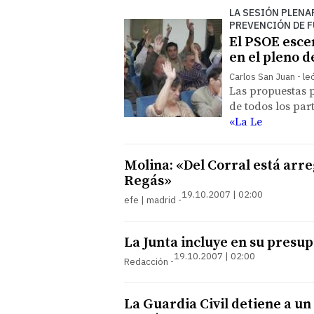
LA SESIÓN PLENA
PREVENCIÓN DE F
El PSOE esce
en el pleno d
Carlos San Juan - le
Las propuestas 
de todos los par
«La Le
Molina: «Del Corral está arr
Regás»
19.10.2007 | 02:00
efe | madrid
La Junta incluye en su presup
19.10.2007 | 02:00
Redacción
La Guardia Civil detiene a 