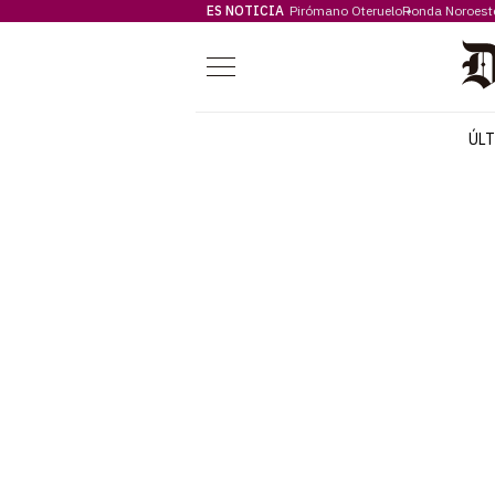
ES NOTICIA
Pirómano Oteruelo
Ronda Noroest
Menú
ÚL