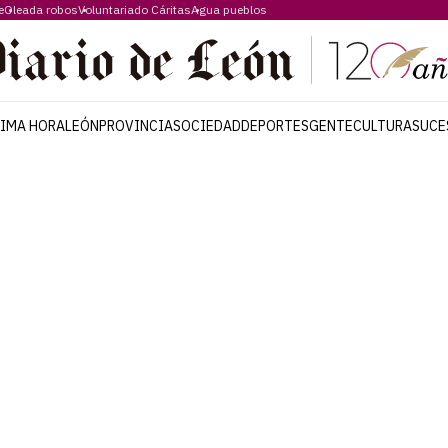
e
Oleada robos
Voluntariado Cáritas
Agua pueblos
TIMA HORA
LEÓN
PROVINCIA
SOCIEDAD
DEPORTES
GENTE
CULTURA
SUCE