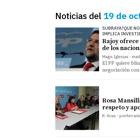
Noticias del
19 de oc
SUBRAYA?QUE NO
IMPLICA INVESTI
Rajoy ofrece
de los nacio
Magis Iglesias - mad
El PP quiere bli
negociación con
Rosa Mansill
respeto y ap
R. Arias - ponferrad