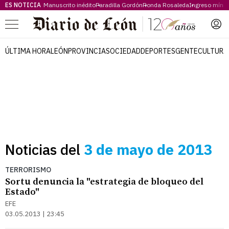
ES NOTICIA
Manuscrito inédito
Paradilla Gordón
Ronda Rosaleda
Ingreso míni
Menú
ÚLTIMA HORA
LEÓN
PROVINCIA
SOCIEDAD
DEPORTES
GENTE
CULTURA
Noticias del
3 de mayo de 2013
TERRORISMO
Sortu denuncia la "estrategia de bloqueo del
Estado"
EFE
03.05.2013 | 23:45