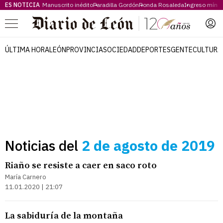
ES NOTICIA
Manuscrito inédito
Paradilla Gordón
Ronda Rosaleda
Ingreso míni
Menú
ÚLTIMA HORA
LEÓN
PROVINCIA
SOCIEDAD
DEPORTES
GENTE
CULTURA
Noticias del
2 de agosto de 2019
Riaño se resiste a caer en saco roto
María Carnero
11.01.2020 | 21:07
La sabiduría de la montaña