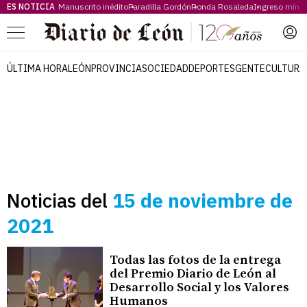
ES NOTICIA
Manuscrito inédito
Paradilla Gordón
Ronda Rosaleda
Ingreso míni
Menú
ÚLTIMA HORA
LEÓN
PROVINCIA
SOCIEDAD
DEPORTES
GENTE
CULTURA
Noticias del
15 de noviembre de
2021
Todas las fotos de la entrega
del Premio Diario de León al
Desarrollo Social y los Valores
Humanos