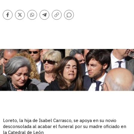
Comentarios
Facebook
Twitter
Whatsapp
Telegram
Copiar
enlace
Loreto, la hija de Isabel Carrasco, se apoya en su novio
desconsolada al acabar el funeral por su madre oficiado en
la Catedral de León