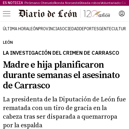
ES NOTICIA
Pirómano Oteruelo
Ronda Noroeste
Oleada robos
Voluntariado Cári
Menú
ÚLTIMA HORA
LEÓN
PROVINCIA
SOCIEDAD
DEPORTES
GENTE
CULTURA
LEÓN
LA INVESTIGACIÓN DEL CRIMEN DE CARRASCO
Madre e hija planificaron
durante semanas el asesinato
de Carrasco
La presidenta de la Diputación de León fue
rematada con un tiro de gracia en la
cabeza tras ser disparada a quemarropa
por la espalda