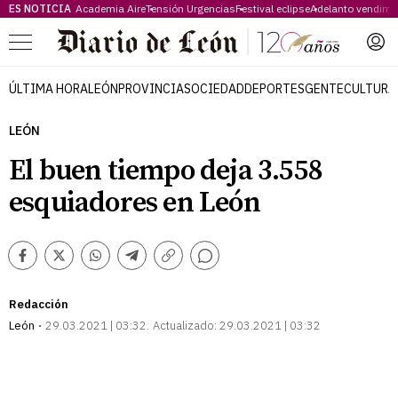
ES NOTICIA
Academia Aire
Tensión Urgencias
Festival eclipse
Adelanto vendimi
Menú
ÚLTIMA HORA
LEÓN
PROVINCIA
SOCIEDAD
DEPORTES
GENTE
CULTURA
LEÓN
El buen tiempo deja 3.558
esquiadores en León
Comentarios
Facebook
Twitter
Whatsapp
Telegram
Copiar
enlace
Redacción
León
29.03.2021 | 03:32
Actualizado:
29.03.2021 | 03:32