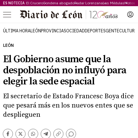
ES NOTICIA
El Crucero
Condena abogado
Radar Lorenzana
Las Médulas
Motos 
Menú
ÚLTIMA HORA
LEÓN
PROVINCIA
SOCIEDAD
DEPORTES
GENTE
CULTURA
LEÓN
El Gobierno asume que la
despoblación no influyó para
elegir la sede espacial
El secretario de Estado Francesc Boya dice
que pesará más en los nuevos entes que se
desplieguen
Comentarios
Facebook
Twitter
Whatsapp
Telegram
Copiar