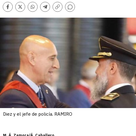
Comentarios
Facebook
Twitter
Whatsapp
Telegram
Copiar
enlace
Diez y el jefe de policía. RAMIRO
M. Á. Zamora/Á. Caballero