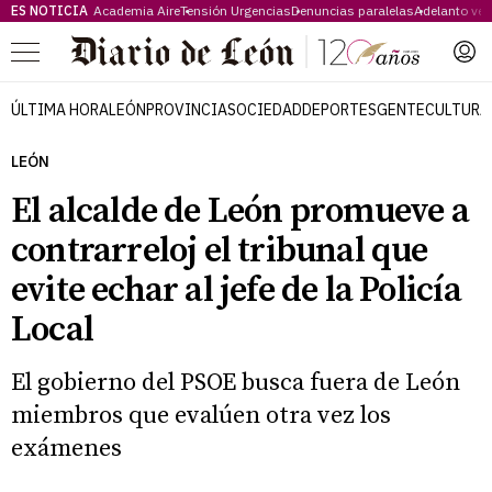
ES NOTICIA
Academia Aire
Tensión Urgencias
Denuncias paralelas
Adelanto ve
Menú
ÚLTIMA HORA
LEÓN
PROVINCIA
SOCIEDAD
DEPORTES
GENTE
CULTURA
LEÓN
El alcalde de León promueve a
contrarreloj el tribunal que
evite echar al jefe de la Policía
Local
El gobierno del PSOE busca fuera de León
miembros que evalúen otra vez los
exámenes