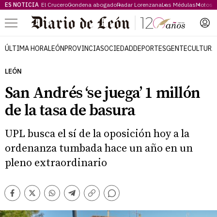
ES NOTICIA
El Crucero
Condena abogado
Radar Lorenzana
Las Médulas
Motos 
Menú
ÚLTIMA HORA
LEÓN
PROVINCIA
SOCIEDAD
DEPORTES
GENTE
CULTURA
LEÓN
San Andrés ‘se juega’ 1 millón
de la tasa de basura
UPL busca el sí de la oposición hoy a la
ordenanza tumbada hace un año en un
pleno extraordinario
Comentarios
Facebook
Twitter
Whatsapp
Telegram
Copiar
enlace