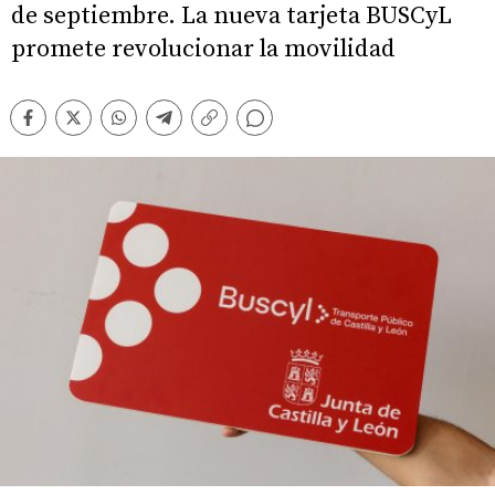
de septiembre. La nueva tarjeta BUSCyL
promete revolucionar la movilidad
Comentarios
Facebook
Twitter
Whatsapp
Telegram
Copiar
enlace