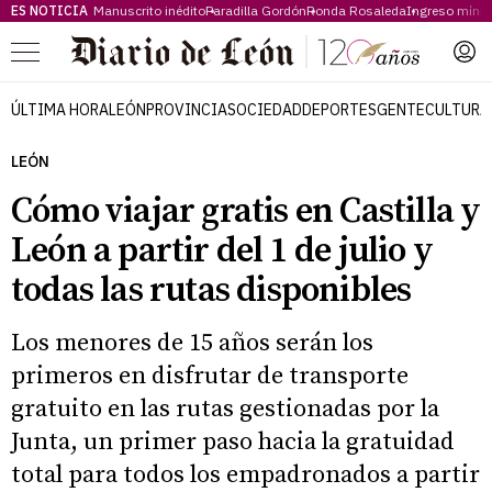
ES NOTICIA
Manuscrito inédito
Paradilla Gordón
Ronda Rosaleda
Ingreso míni
Menú
ÚLTIMA HORA
LEÓN
PROVINCIA
SOCIEDAD
DEPORTES
GENTE
CULTURA
LEÓN
Cómo viajar gratis en Castilla y
León a partir del 1 de julio y
todas las rutas disponibles
Los menores de 15 años serán los
primeros en disfrutar de transporte
gratuito en las rutas gestionadas por la
Junta, un primer paso hacia la gratuidad
total para todos los empadronados a partir