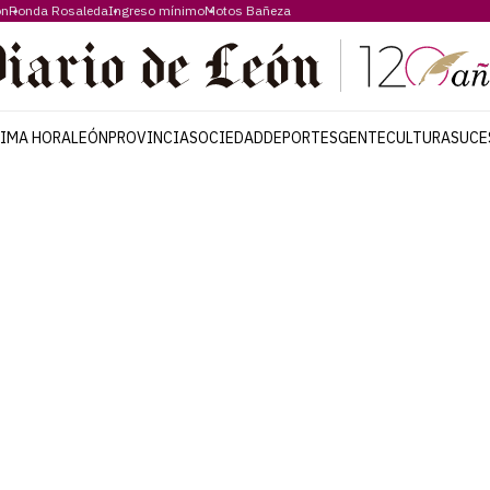
ón
Ronda Rosaleda
Ingreso mínimo
Motos Bañeza
TIMA HORA
LEÓN
PROVINCIA
SOCIEDAD
DEPORTES
GENTE
CULTURA
SUCE