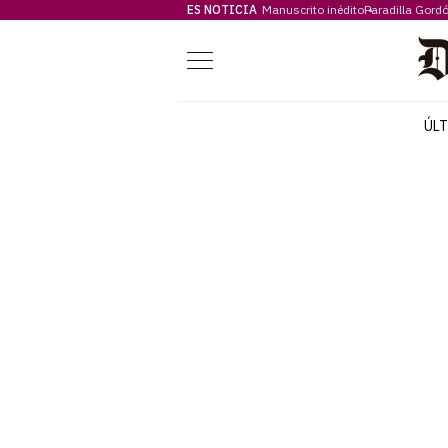
ES NOTICIA
Manuscrito inédito
Paradilla Gord
Menú
ÚL