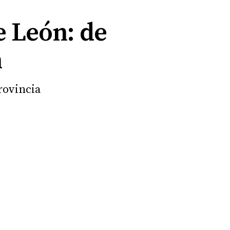
e León: de
n
rovincia