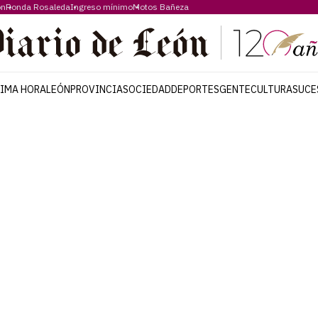
ón
Ronda Rosaleda
Ingreso mínimo
Motos Bañeza
TIMA HORA
LEÓN
PROVINCIA
SOCIEDAD
DEPORTES
GENTE
CULTURA
SUCE