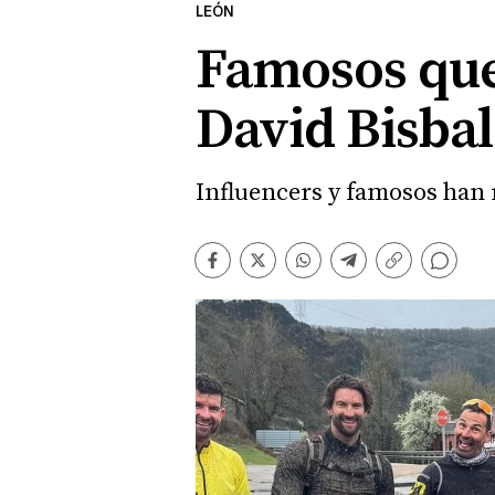
LEÓN
Famosos que
David Bisbal
Influencers y famosos han 
Comentarios
Facebook
Twitter
Whatsapp
Telegram
Copiar
enlace