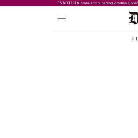
ES NOTICIA
Manuscrito inédito
Paradilla Gord
Menú
ÚL