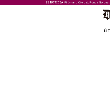
ES NOTICIA
Pirómano Oteruelo
Ronda Noroest
Menú
ÚL