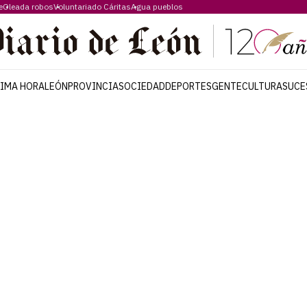
e
Oleada robos
Voluntariado Cáritas
Agua pueblos
TIMA HORA
LEÓN
PROVINCIA
SOCIEDAD
DEPORTES
GENTE
CULTURA
SUCE