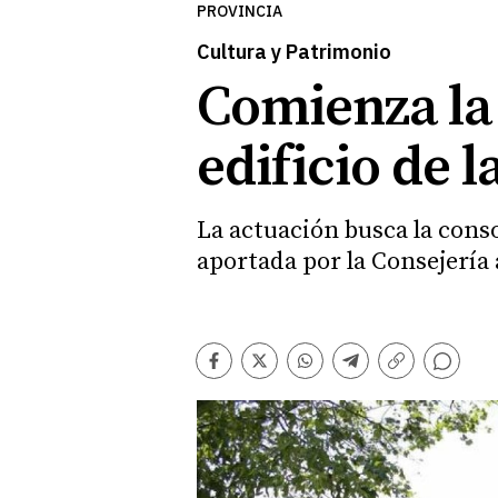
PROVINCIA
Cultura y Patrimonio
Comienza la 
edificio de l
La actuación busca la consol
aportada por la Consejería 
Comentarios
Facebook
Twitter
Whatsapp
Telegram
Copiar
enlace