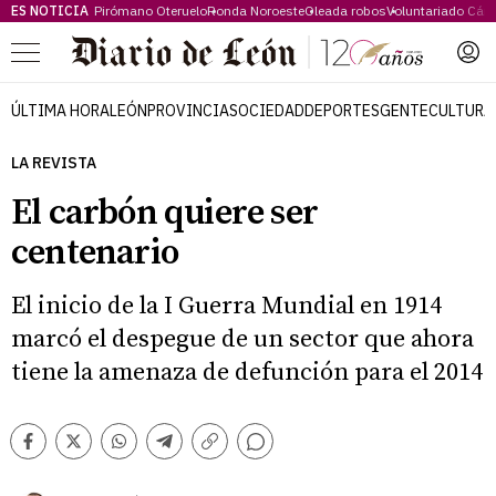
ES NOTICIA
Pirómano Oteruelo
Ronda Noroeste
Oleada robos
Voluntariado Cári
Menú
ÚLTIMA HORA
LEÓN
PROVINCIA
SOCIEDAD
DEPORTES
GENTE
CULTURA
LA REVISTA
El carbón quiere ser
centenario
El inicio de la I Guerra Mundial en 1914
marcó el despegue de un sector que ahora
tiene la amenaza de defunción para el 2014
Comentarios
Facebook
Twitter
Whatsapp
Telegram
Copiar
enlace