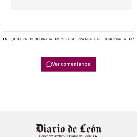
EN:
QUIEBRA
PONFERRADA
PRIMERA GUERRA MUNDIAL
DEMOCRACIA
PES
Ver comentarios
Copyright ©2026 El Diario de León S.A.