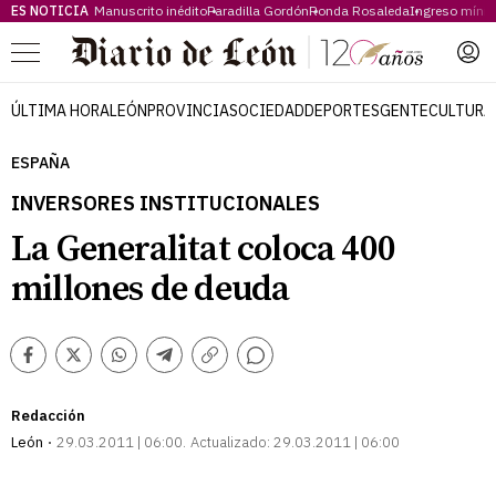
ES NOTICIA
Manuscrito inédito
Paradilla Gordón
Ronda Rosaleda
Ingreso míni
Menú
ÚLTIMA HORA
LEÓN
PROVINCIA
SOCIEDAD
DEPORTES
GENTE
CULTURA
ESPAÑA
INVERSORES INSTITUCIONALES
La Generalitat coloca 400
millones de deuda
Comentarios
Facebook
Twitter
Whatsapp
Telegram
Copiar
enlace
Redacción
León
29.03.2011 | 06:00
Actualizado:
29.03.2011 | 06:00