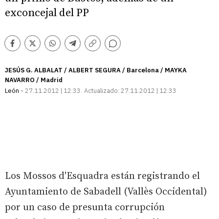
exconcejal del PP
Comentarios
Facebook
Twitter
Whatsapp
Telegram
Copiar
enlace
JESÚS G. ALBALAT / ALBERT SEGURA / Barcelona / MAYKA
NAVARRO / Madrid
León
27.11.2012 | 12:33
Actualizado:
27.11.2012 | 12:33
Los Mossos d'Esquadra están registrando el
Ayuntamiento de Sabadell (Vallès Occidental)
por un caso de presunta corrupción