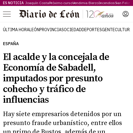
ES NOTICIA
Joaquín Costa
Próximo curso
Vendimia Bierzo
Incendios
San Feliz
Menú
ÚLTIMA HORA
LEÓN
PROVINCIA
SOCIEDAD
DEPORTES
GENTE
CULTURA
ESPAÑA
El acalde y la concejala de
Economía de Sabadell,
imputados por presunto
cohecho y tráfico de
influencias
Hay siete empresarios detenidos por un
presunto fraude urbanístico, entre ellos
un primo de Bustos, además de un