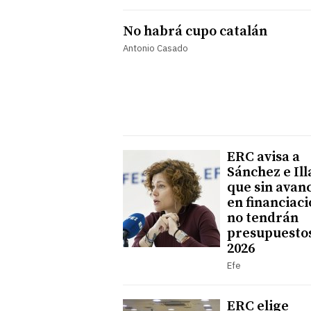
No habrá cupo catalán
Antonio Casado
ERC avisa a
Sánchez e Ill
que sin avan
en financiac
no tendrán
presupuesto
2026
Efe
ERC elige