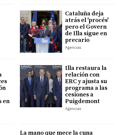
Cataluña deja
atrás el 'procés'
pero el Govern
de Illa sigue en
precario
Agencias
Illa restaura la
a
relación con
ces
ERC y ajusta su
ión
programa a las
cesiones a
s en
Puigdemont
Agencias
La mano que mece la cuna