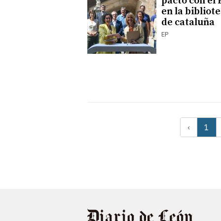
pacto con el
en la bibliot
de cataluña
EP
‹
1