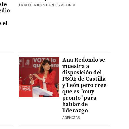
ste
LA VELETAJUAN CARLOS VILORIA
edio
s el
Ana Redondo se
muestra a
disposición del
PSOE de Castilla
y León pero cree
que es "muy
pronto" para
hablar de
liderazgo
AGENCIAS