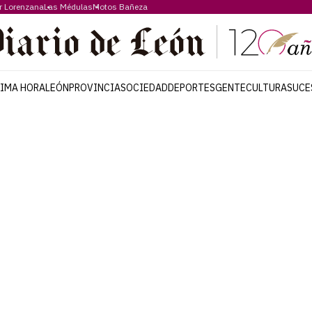
r Lorenzana
Las Médulas
Motos Bañeza
TIMA HORA
LEÓN
PROVINCIA
SOCIEDAD
DEPORTES
GENTE
CULTURA
SUCE