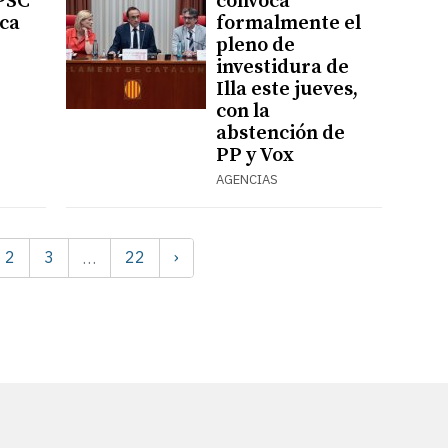
 PSC
convoca
eca
formalmente el
pleno de
investidura de
Illa este jueves,
con la
abstención de
PP y Vox
AGENCIAS
2
3
22
›
…