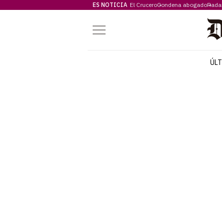
ES NOTICIA
El Crucero
Condena abogado
Rada
Menú
ÚL