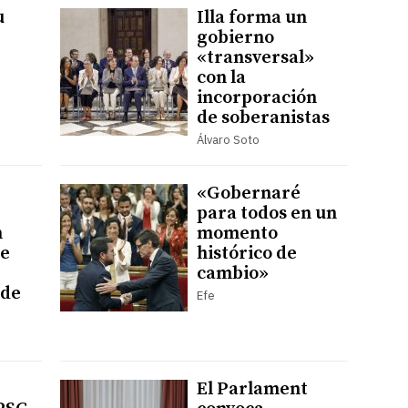
u
Illa forma un
gobierno
«transversal»
con la
incorporación
de soberanistas
Álvaro Soto
«Gobernaré
para todos en un
n
momento
de
histórico de
cambio»
 de
Efe
El Parlament