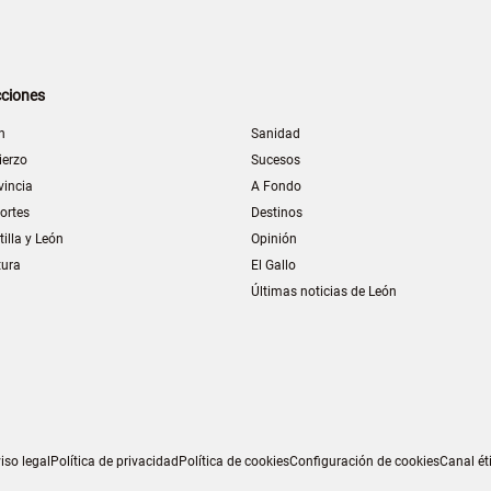
ciones
n
Sanidad
ierzo
Sucesos
vincia
A Fondo
ortes
Destinos
tilla y León
Opinión
tura
El Gallo
Últimas noticias de León
iso legal
Política de privacidad
Política de cookies
Configuración de cookies
Canal ét